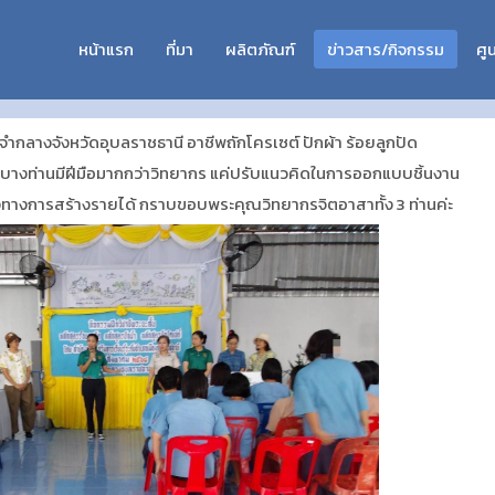
หน้าแรก
ที่มา
ผลิตภัณฑ์
ข่าวสาร/กิจกรรม
ศูน
จำกลางจังหวัดอุบลราชธานี อาชีพถักโครเซต์ ปักผ้า ร้อยลูกปัด
ราะบางท่านมีฝีมือมากกว่าวิทยากร แค่ปรับแนวคิดในการออกแบบชิ้นงาน
องทางการสร้างรายได้ กราบขอบพระคุณวิทยากรจิตอาสาทั้ง 3 ท่านค่ะ